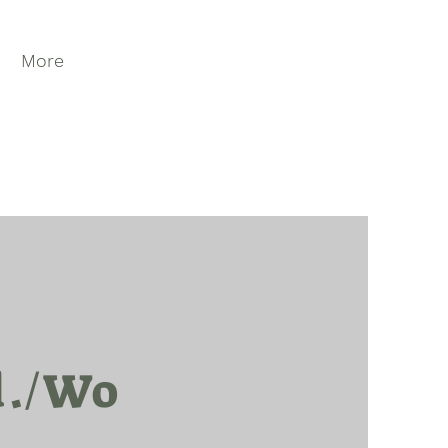
More
d./Wo