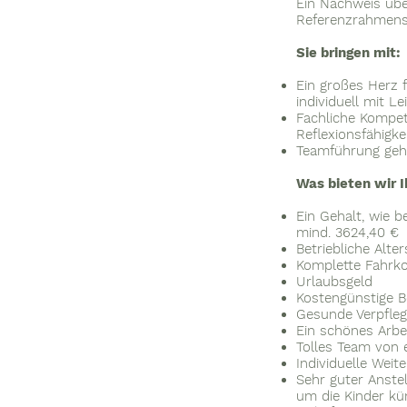
Ein Nachweis übe
Referenzrahmens
Sie bringen mit:
Ein großes Herz f
individuell mit L
Fachliche Kompet
Reflexionsfähigke
Teamführung gehö
Was bieten wir 
Ein Gehalt, wie b
mind. 3624,40 €
Betriebliche Alte
Komplette Fahrk
Urlaubsgeld
Kostengünstige B
Gesunde Verpfle
Ein schönes Arb
Tolles Team von
Individuelle Weit
Sehr guter Anste
um die Kinder 