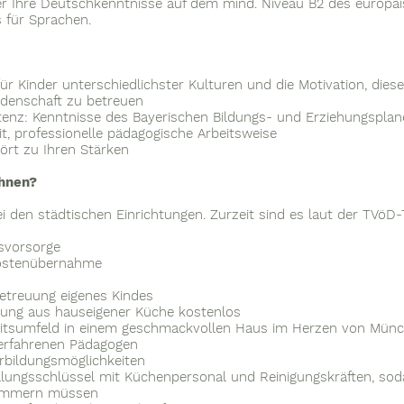
r Ihre Deutschkenntnisse auf dem mind. Niveau B2 des europä
 für Sprachen.
ür Kinder unterschiedlichster Kulturen und die Motivation, diese
eidenschaft zu betreuen
enz: Kenntnisse des Bayerischen Bildungs- und Erziehungsplan
it, professionelle pädagogische Arbeitsweise
rt zu Ihren Stärken
Ihnen?
ei den städtischen Einrichtungen. Zurzeit sind es laut der TVöD-
rsvorsorge
ostenübernahme
etreuung eigenes Kindes
gung aus hauseigener Küche kostenlos
eitsumfeld in einem geschmackvollen Haus im Herzen von Mün
 erfahrenen Pädagogen
erbildungsmöglichkeiten
llungsschlüssel mit Küchenpersonal und Reinigungskräften, soda
kümmern müssen