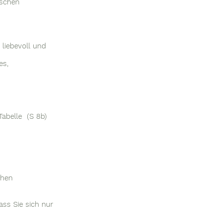
ischen
 liebevoll und
es,
Tabelle (S 8b)
chen
ss Sie sich nur