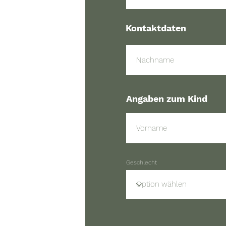
r
e
d
Kontaktdaten
Angaben zum Kind
Geschlecht